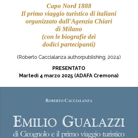
Capo Nord 1888
Il primo viaggio turistico
di italiani
organizzato dall'Agenzia Chiari
di Milano
(con le biografie dei
dodici partecipanti)
(Roberto Caccialanza authorpublishing, 2024)
PRESENTATO
Martedì 4 marzo 2025 (
ADAFA Cremona)