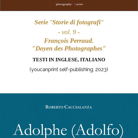
Serie
"
Storie di fotografi
"
- vol. 9 -
François Perraud.
"Doyen des Photographes"
TESTI IN
INGLESE,
ITALIANO
(youcanprint self-publishing, 2023)